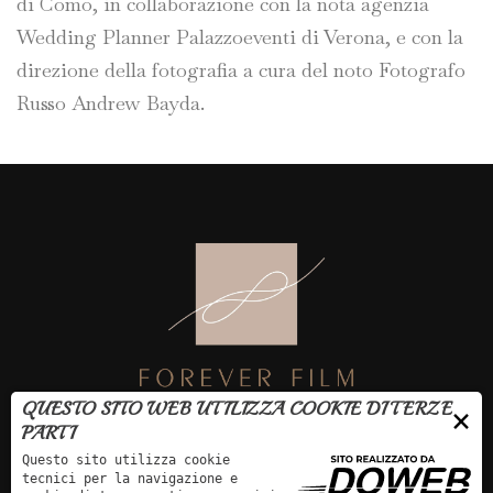
di Como, in collaborazione con la nota agenzia
Wedding Planner Palazzoeventi di Verona, e con la
direzione della fotografia a cura del noto Fotografo
Russo Andrew Bayda.
QUESTO SITO WEB UTILIZZA COOKIE DI TERZE
×
PARTI
Forever Film realizza video per matrimoni con qualità full-hd, proponendo
Questo sito utilizza cookie
soluzioni creative che aggiungono suggestione ad ogni momento, a Verona
tecnici per la navigazione e