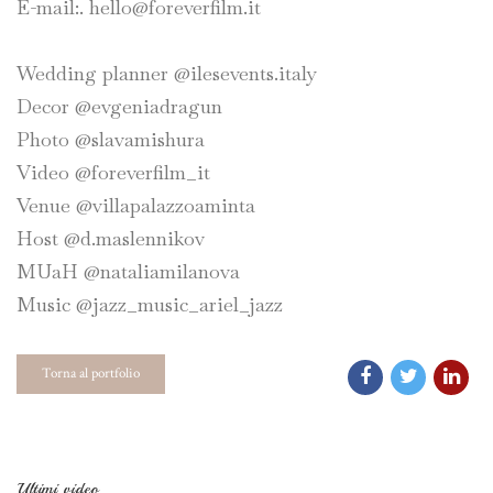
E-mail:. hello@foreverfilm.it
Wedding planner @ilesevents.italy
Decor @evgeniadragun
Photo @slavamishura
Video @foreverfilm_it
Venue @villapalazzoaminta
Host @d.maslennikov
MUaH @nataliamilanova
Music @jazz_music_ariel_jazz
Torna al portfolio
Ultimi video